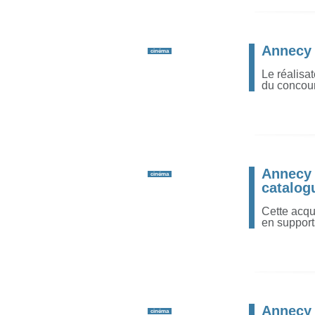
Annecy 
cinéma
Le réalisa
du concours
Annecy 
cinéma
catalo
Cette acqu
en support
Annecy 
cinéma