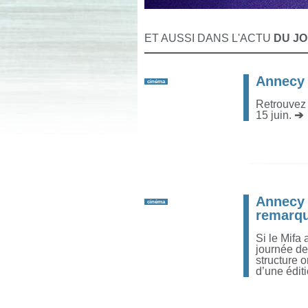
ET AUSSI DANS L'ACTU
DU J
Annecy 
cinéma
Retrouvez 
15 juin.
➔
Annecy 
cinéma
remarqu
Si le Mifa 
journée de
structure o
d’une édit