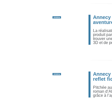
Annecy 
cinéma
aventur
La réalisa
produit pa
trouver un
3D et de p
Annecy 
cinéma
reflet f
Pitchée au 
roman d’Ah
grâce à l’